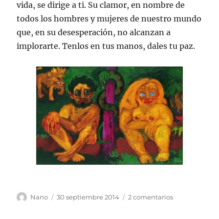
vida, se dirige a ti. Su clamor, en nombre de
todos los hombres y mujeres de nuestro mundo
que, en su desesperación, no alcanzan a
implorarte. Tenlos en tus manos, dales tu paz.
Autor
Publicado
en
Nano
30 septiembre 2014
2 comentarios
el
Desesperació