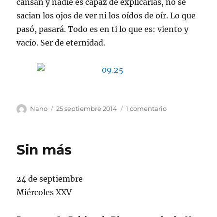
cansan y nadie es capaz de explicarlas, no se
sacian los ojos de ver ni los oídos de oír. Lo que
pasó, pasará. Todo es en ti lo que es: viento y
vacío. Ser de eternidad.
Autor
Publicado
en
Nano
25 septiembre 2014
1 comentario
el
Vanidad
Sin más
24 de septiembre
Miércoles XXV