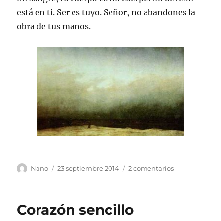
está en ti. Ser es tuyo. Señor, no abandones la
obra de tus manos.
Autor
Publicado
en
Nano
23 septiembre 2014
2 comentarios
el
Acequia
Corazón sencillo