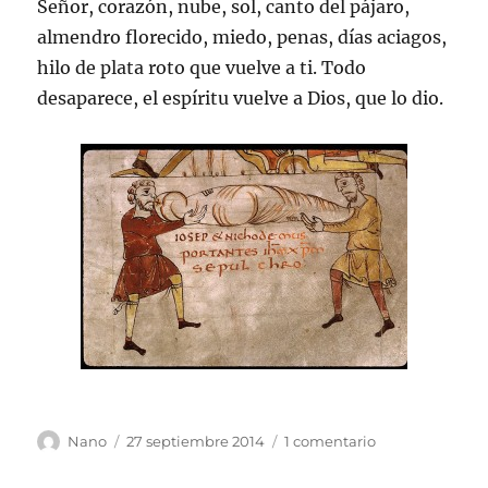
Señor, corazón, nube, sol, canto del pájaro,
almendro florecido, miedo, penas, días aciagos,
hilo de plata roto que vuelve a ti. Todo
desaparece, el espíritu vuelve a Dios, que lo dio.
Autor
Publicado
en
Nano
27 septiembre 2014
1 comentario
el
Vuelta
a