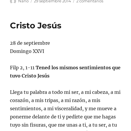
Autor
Publicado
en
Nano
29 septiembre 2014
2 comentarios
el
Vida
y
muerte
Cristo Jesús
28 de septiembre
Domingo XXVI
Filp 2, 1-11
Tened los mismos sentimientos que
tuvo Cristo Jesús
Llega tu palabra a todo mi ser, a mi cabeza, a mi
corazón, a mis tripas, a mi razón, a mis
sentimientos, a mi visceralidad, y me mueve a
ponerme delante de ti y pedirte que me hagas
tuyo sin fisuras, que me unas a ti, a tu ser, a tu