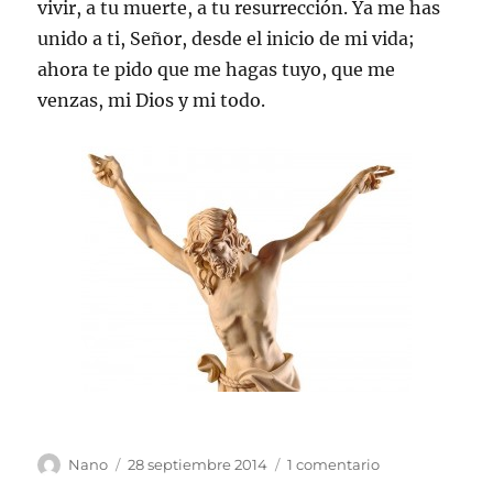
vivir, a tu muerte, a tu resurrección. Ya me has
unido a ti, Señor, desde el inicio de mi vida;
ahora te pido que me hagas tuyo, que me
venzas, mi Dios y mi todo.
Autor
Publicado
en
Nano
28 septiembre 2014
1 comentario
el
Cristo