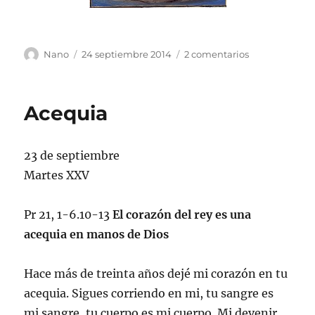
Autor
Publicado
en
Nano
24 septiembre 2014
2 comentarios
el
Sin
más
Acequia
23 de septiembre
Martes XXV
Pr 21, 1-6.10-13
El corazón del rey es una
acequia en manos de Dios
Hace más de treinta años dejé mi corazón en tu
acequia. Sigues corriendo en mi, tu sangre es
mi sangre, tu cuerpo es mi cuerpo. Mi devenir