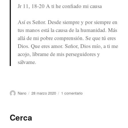
Jr 11, 18-20 A ti he confiado mi causa
Así es Señor. Desde siempre y por siempre en
tus manos está la causa de la humanidad. Más
allá de mi pobre comprensión. Se que tú eres
Dios. Que eres amor. Señor, Dios mío, a ti me
acojo, líbrame de mis perseguidores y
sálvame.
Autor
Publicado
en
Nano
28 marzo 2020
1 comentario
el
mi
causa
Cerca