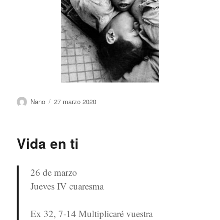
Autor
Publicado
Nano
27 marzo 2020
el
Vida en ti
26 de marzo
Jueves IV cuaresma
Ex 32, 7-14 Multiplicaré vuestra