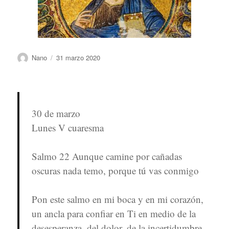
Autor
Publicado
Nano
31 marzo 2020
el
30 de marzo
Lunes V cuaresma
Salmo 22 Aunque camine por cañadas
oscuras nada temo, porque tú vas conmigo
Pon este salmo en mi boca y en mi corazón,
un ancla para confiar en Ti en medio de la
desesperanza, del dolor, de la incertidumbre,