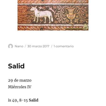
Autor
Publicado
en
Nano
30 marzo 2017
1 comentario
el
Necio
Salid
29 de marzo
Miércoles IV
is 49, 8-15
Salid