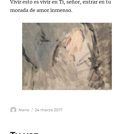
Vivir esto es vivir en Ti, señor, entrar en tu
morada de amor inmenso.
Autor
Publicado
Nano
24 marzo 2017
el