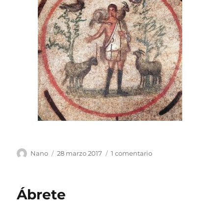
Autor
Publicado
en
Nano
28 marzo 2017
1 comentario
el
Universo
en
Ti
Ábrete