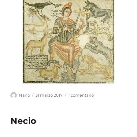
Autor
Publicado
en
Nano
31 marzo 2017
1 comentario
el
Ecce
Homo
Necio