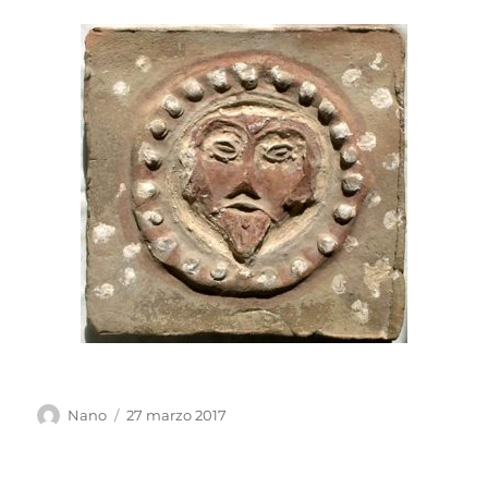
Autor
Publicado
Nano
27 marzo 2017
el