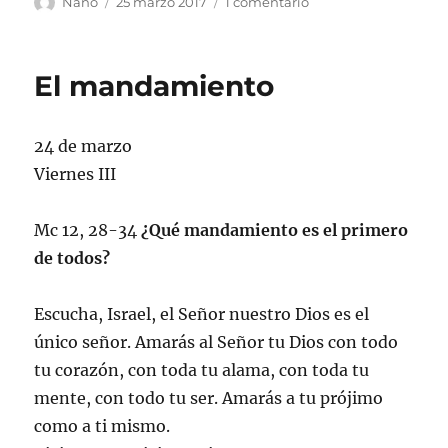
Autor
Publicado
en
Nano
25 marzo 2017
1 comentario
el
Alégrate
El mandamiento
24 de marzo
Viernes III
Mc 12, 28-34
¿Qué mandamiento es el primero
de todos?
Escucha, Israel, el Señor nuestro Dios es el
único señor. Amarás al Señor tu Dios con todo
tu corazón, con toda tu alama, con toda tu
mente, con todo tu ser. Amarás a tu prójimo
como a ti mismo.