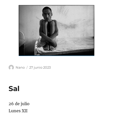
Autor
Publicado
Nano
27 junio 2023
el
Sal
26 de julio
Lunes XII