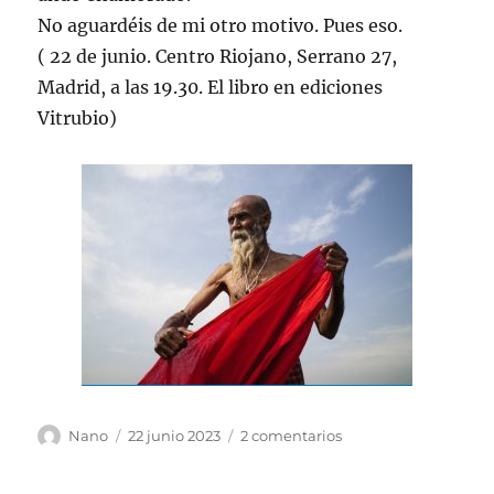
No aguardéis de mi otro motivo. Pues eso.
( 22 de junio. Centro Riojano, Serrano 27,
Madrid, a las 19.30. El libro en ediciones
Vitrubio)
Autor
Publicado
en
Nano
22 junio 2023
2 comentarios
el
Desvaríos
de