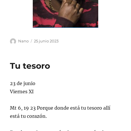
Autor
Publicado
Nano
25 junio 2023
el
Tu tesoro
23 de junio
Viernes XI
Mt 6, 19 23 Porque donde está tu tesoro allí
está tu corazón.