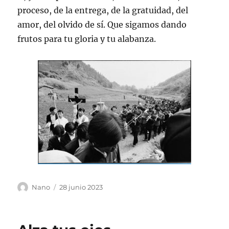
proceso, de la entrega, de la gratuidad, del
amor, del olvido de sí. Que sigamos dando
frutos para tu gloria y tu alabanza.
Autor
Publicado
Nano
28 junio 2023
el