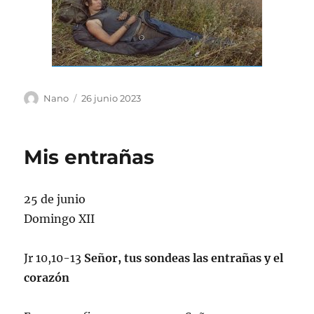
Autor
Publicado
Nano
26 junio 2023
el
Mis entrañas
25 de junio
Domingo XII
Jr 10,10-13
Señor, tus sondeas las entrañas y el
corazón