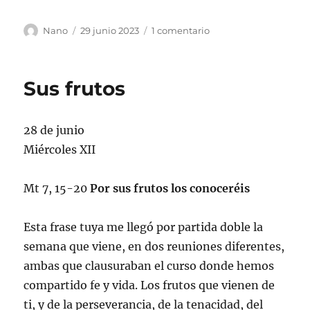
Autor
Publicado
en
Nano
29 junio 2023
1 comentario
el
Vivo
Sus frutos
28 de junio
Miércoles XII
Mt 7, 15-20
Por sus frutos los conoceréis
Esta frase tuya me llegó por partida doble la
semana que viene, en dos reuniones diferentes,
ambas que clausuraban el curso donde hemos
compartido fe y vida. Los frutos que vienen de
ti, y de la perseverancia, de la tenacidad, del