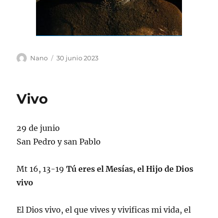
Autor
Publicado
Nano
30 junio 2023
el
Vivo
29 de junio
San Pedro y san Pablo
Mt 16, 13-19
Tú eres el Mesías, el Hijo de Dios
vivo
El Dios vivo, el que vives y vivificas mi vida, el