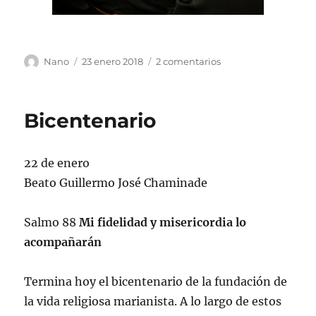
Autor
Publicado
en
Nano
23 enero 2018
2 comentarios
el
Bailo
para
ti
Bicentenario
22 de enero
Beato Guillermo José Chaminade
Salmo 88
Mi fidelidad y misericordia lo
acompañarán
Termina hoy el bicentenario de la fundación de
la vida religiosa marianista. A lo largo de estos