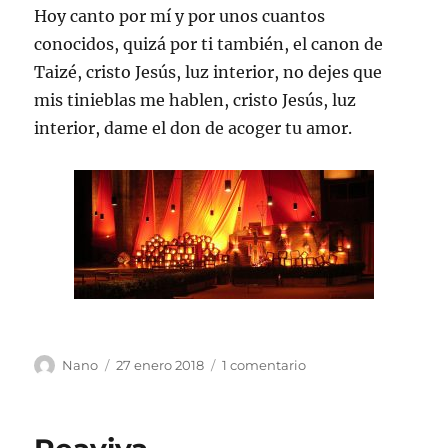
Hoy canto por mí y por unos cuantos
conocidos, quizá por ti también, el canon de
Taizé, cristo Jesús, luz interior, no dejes que
mis tinieblas me hablen, cristo Jesús, luz
interior, dame el don de acoger tu amor.
Autor
Publicado
en
Nano
27 enero 2018
1 comentario
el
Silencio