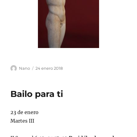
Autor
Publicado
Nano
24 enero 2018
el
Bailo para ti
23 de enero
Martes III