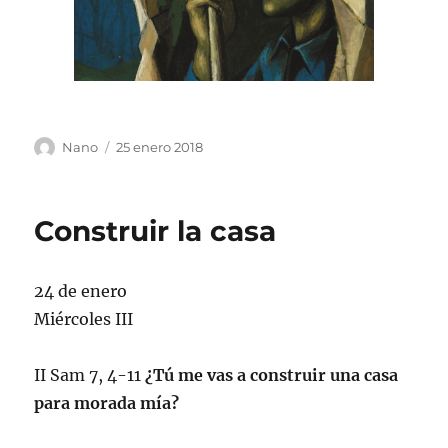
Autor
Publicado
Nano
25 enero 2018
el
Construir la casa
24 de enero
Miércoles III
II Sam 7, 4-11
¿Tú me vas a construir una casa
para morada mía?