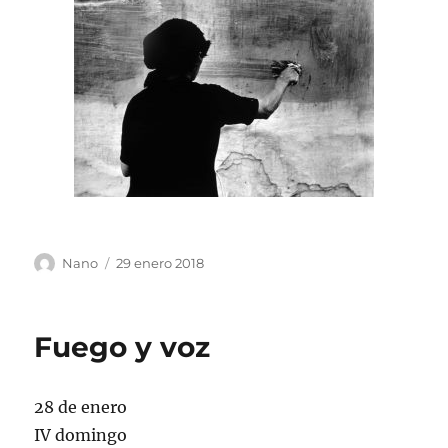
Autor
Publicado
Nano
29 enero 2018
el
Fuego y voz
28 de enero
IV domingo