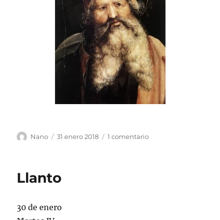
Autor
Publicado
en
Nano
31 enero 2018
1 comentario
el
¿de
dónde?
Llanto
30 de enero