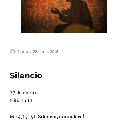
Autor
Publicado
Nano
28 enero 2018
el
Silencio
27 de enero
Sábado III
Mc 4,35-41
¡Silencio, enmudece!