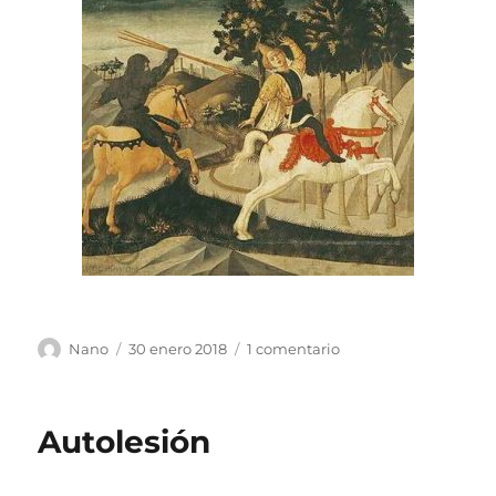
Autor
Publicado
en
Nano
30 enero 2018
1 comentario
el
Llanto
Autolesión