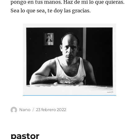
pongo en tus manos. Haz de mi lo que quieras.
Sea lo que sea, te doy las gracias.
Autor
Publicado
Nano
23 febrero 2022
el
pastor