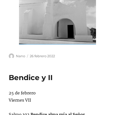
Autor
Publicado
Nano
26 febrero 2022
el
Bendice y II
25 de febrero
Viernes VII
Salmo 102
Bendice alma mía al Señor