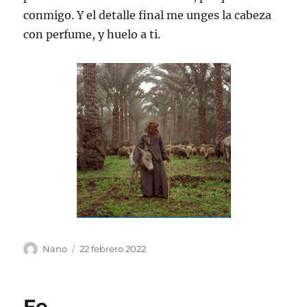
conmigo. Y el detalle final me unges la cabeza
con perfume, y huelo a ti.
Autor
Publicado
Nano
22 febrero 2022
el
Fe