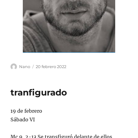
Autor
Publicado
Nano
20 febrero 2022
el
tranfigurado
19 de febrero
Sábado VI
Mc 9, 2-13 Se transfiguró delante de ellos