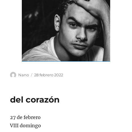
Autor
Publicado
Nano
28 febrero 2022
el
del corazón
27 de febrero
VIII domingo