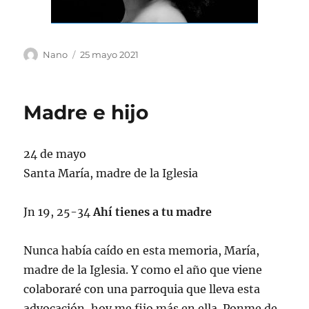
Autor
Publicado
Nano
25 mayo 2021
el
Madre e hijo
24 de mayo
Santa María, madre de la Iglesia
Jn 19, 25-34
Ahí tienes a tu madre
Nunca había caído en esta memoria, María,
madre de la Iglesia. Y como el año que viene
colaboraré con una parroquia que lleva esta
advocación, hoy me fijo más en ella. Ponme de