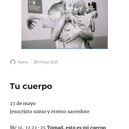
Autor
Publicado
Nano
28 mayo 2021
el
Tu cuerpo
27 de mayo
Jesucristo sumo y eterno sacerdote
Mc 14, 12.22-25
Tomad, esto es mi cuerpo