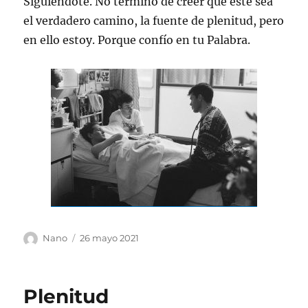
Siguiéndote. No termino de creer que este sea
el verdadero camino, la fuente de plenitud, pero
en ello estoy. Porque confío en tu Palabra.
Autor
Publicado
Nano
26 mayo 2021
el
Plenitud