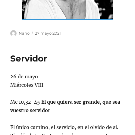
Autor
Publicado
Nano
27 mayo 2021
el
Servidor
26 de mayo
Miércoles VIII
Mc 10,32-45
El que quiera ser grande, que sea
vuestro servidor
El único camino, el servicio, en el olvido de sí.