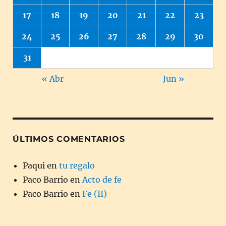
17
18
19
20
21
22
23
24
25
26
27
28
29
30
31
« Abr
Jun »
ÚLTIMOS COMENTARIOS
Paqui
en
tu regalo
Paco Barrio
en
Acto de fe
Paco Barrio
en
Fe (II)