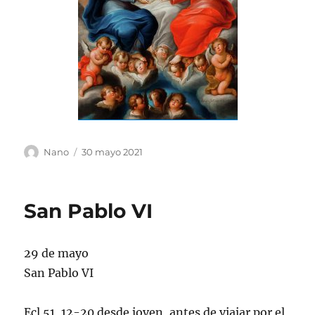
Autor
Publicado
Nano
30 mayo 2021
el
San Pablo VI
29 de mayo
San Pablo VI
Ecl 51, 12-20 desde joven, antes de viajar por el