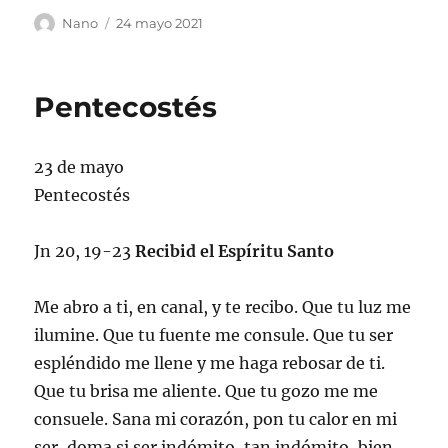
Autor
Publicado
Nano
24 mayo 2021
el
Pentecostés
23 de mayo
Pentecostés
Jn 20, 19-23
Recibid el Espíritu Santo
Me abro a ti, en canal, y te recibo. Que tu luz me
ilumine. Que tu fuente me consule. Que tu ser
espléndido me llene y me haga rebosar de ti.
Que tu brisa me aliente. Que tu gozo me me
consuele. Sana mi corazón, pon tu calor en mi
ser, doma si ser indómito, tan indómito, bien