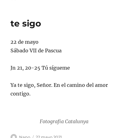
el
te sigo
22 de mayo
Sábado VII de Pascua
Jn 21, 20-25 Tú sígueme
Ya te sigo, Señor. En el camino del amor
contigo.
Fotografia Catalunya
Autor
Publicado
Nano
22 mayo 2021