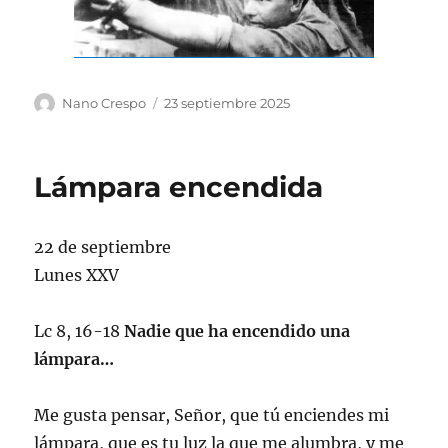
Autor
Publicado
Nano Crespo
23 septiembre 2025
el
Lámpara encendida
22 de septiembre
Lunes XXV
Lc 8, 16-18
Nadie que ha encendido una
lámpara…
Me gusta pensar, Señor, que tú enciendes mi
lámpara, que es tu luz la que me alumbra, y me