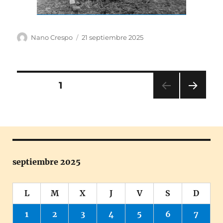
Autor
Publicado
Nano Crespo
21 septiembre 2025
el
Paginación
PÁGINA
1
PRÓ
de
XIMA
PÁGI
entradas
NA
septiembre 2025
L
M
X
J
V
S
D
1
2
3
4
5
6
7