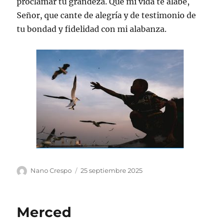
proclamar tu grandeza. Que mi vida te alabe,
Señor, que cante de alegría y de testimonio de
tu bondad y fidelidad con mi alabanza.
Autor
Publicado
Nano Crespo
25 septiembre 2025
el
Merced