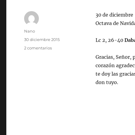
30 de diciembre
Octava de Navid
Autor
Nano
Publicado
30 diciembre 2015
Lc 2, 26-40
Daba
el
en
2 comentarios
Gracias
Gracias, Señor, 
corazón agradeci
te doy las graci
don tuyo.