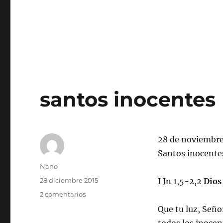
santos inocentes
28 de noviembr
Santos inocente
Autor
Nano
Publicado
28 diciembre 2015
I Jn 1,5-2,2
Dios 
el
en
2 comentarios
santos
Que tu luz, Seño
inocentes