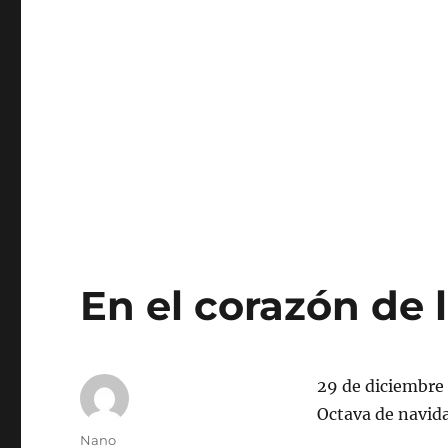
En el corazón de l
29 de diciembre
Octava de navid
Autor
Nano