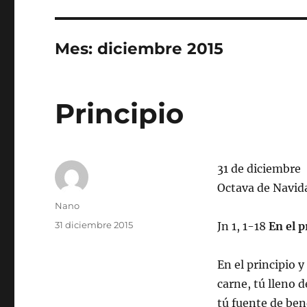
Mes:
diciembre 2015
Principio
31 de diciembre
Octava de Navid
Autor
Nano
Publicado
31 diciembre 2015
Jn 1, 1-18
En el p
el
En el principio y
carne, tú lleno d
tú fuente de bend