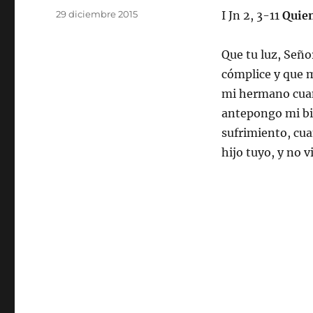
Publicado
29 diciembre 2015
I Jn 2, 3-11
Quien
el
Que tu luz, Seño
cómplice y que m
mi hermano cuan
antepongo mi bi
sufrimiento, cu
hijo tuyo, y no v