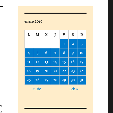
enero 2010
L
M
X
J
V
S
D
1
2
3
4
5
6
7
8
9
10
11
12
13
14
15
16
17
18
19
20
21
22
23
24
25
26
27
28
29
30
31
« Dic
Feb »
s,
e