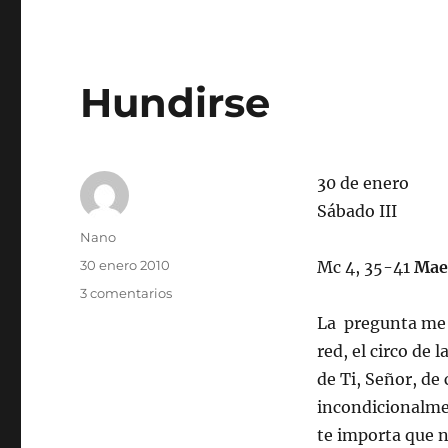
Hundirse
30 de enero
Sábado III
Autor
Nano
Publicado
30 enero 2010
Mc 4, 35-41
Mae
el
en
3 comentarios
Hundirse
La pregunta me r
red, el circo de
de Ti, Señor, d
incondicionalme
te importa que 