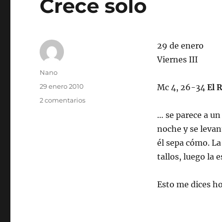
Crece solo
29 de enero
Viernes III
Autor
Nano
Publicado
29 enero 2010
Mc 4, 26-34
El 
el
en
2 comentarios
Crece
… se parece a un
solo
noche y se levan
él sepa cómo. La
tallos, luego la 
Esto me dices ho