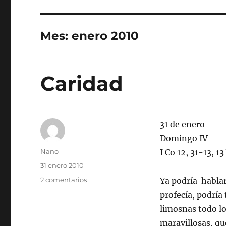
Mes:
enero 2010
Caridad
31 de enero
Domingo IV
Autor
Nano
I Co 12, 31-13, 13
Publicado
31 enero 2010
el
en
2 comentarios
Ya podría hablar
Caridad
profecía, podría
limosnas todo l
maravillosas, q