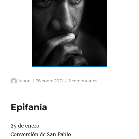
Autor
Publicado
en
Nano
26 enero 2021
2 comentarios
el
lágrimas
Epifanía
25 de enero
Conversión de San Pablo