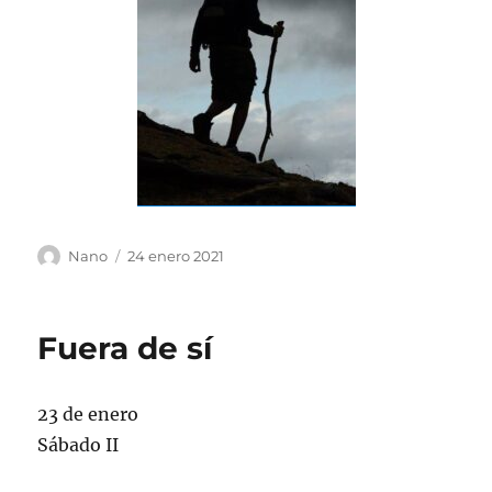
Autor
Publicado
Nano
24 enero 2021
el
Fuera de sí
23 de enero
Sábado II