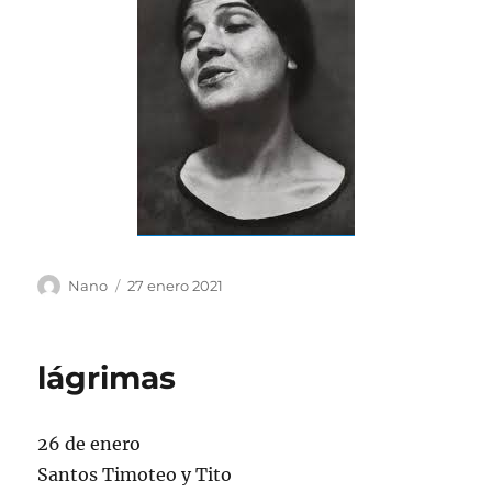
Autor
Publicado
Nano
27 enero 2021
el
lágrimas
26 de enero
Santos Timoteo y Tito