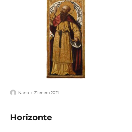
Autor
Publicado
Nano
31 enero 2021
el
Horizonte