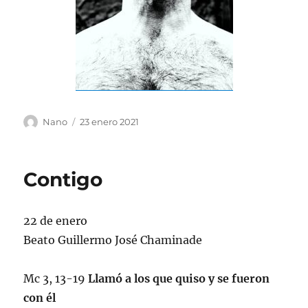
Autor
Publicado
Nano
23 enero 2021
el
Contigo
22 de enero
Beato Guillermo José Chaminade
Mc 3, 13-19
Llamó a los que quiso y se fueron
con él