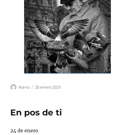
Autor
Publicado
Nano
25 enero 2021
el
En pos de ti
24 de enero