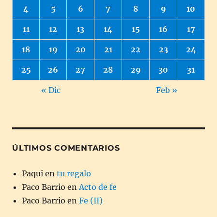
4
5
6
7
8
9
10
11
12
13
14
15
16
17
18
19
20
21
22
23
24
25
26
27
28
29
30
31
« Dic
Feb »
ÚLTIMOS COMENTARIOS
Paqui
en
tu regalo
Paco Barrio
en
Acto de fe
Paco Barrio
en
Fe (II)