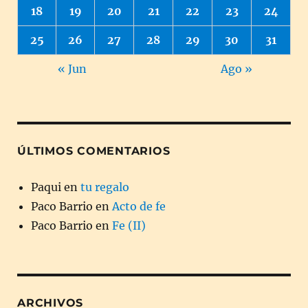
18
19
20
21
22
23
24
25
26
27
28
29
30
31
« Jun
Ago »
ÚLTIMOS COMENTARIOS
Paqui
en
tu regalo
Paco Barrio
en
Acto de fe
Paco Barrio
en
Fe (II)
ARCHIVOS