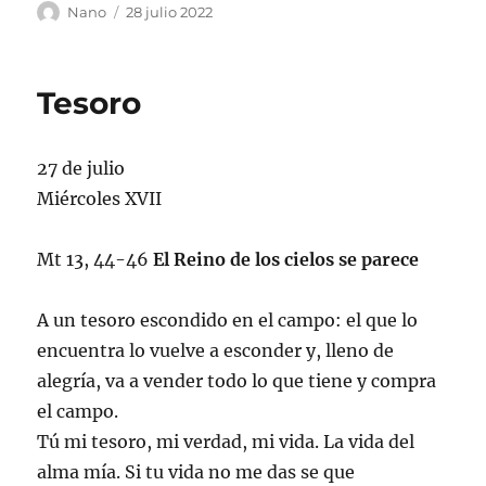
Autor
Publicado
Nano
28 julio 2022
el
Tesoro
27 de julio
Miércoles XVII
Mt 13, 44-46
El Reino de los cielos se parece
A un tesoro escondido en el campo: el que lo
encuentra lo vuelve a esconder y, lleno de
alegría, va a vender todo lo que tiene y compra
el campo.
Tú mi tesoro, mi verdad, mi vida. La vida del
alma mía. Si tu vida no me das se que