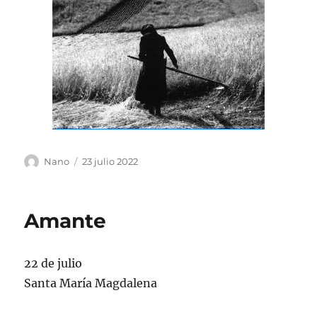
Autor
Publicado
Nano
23 julio 2022
el
Amante
22 de julio
Santa María Magdalena