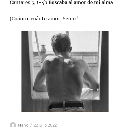
Cantares 3, 1-4b
Buscaba al amor de mi alma
¡Cuánto, cuánto amor, Señor!
Autor
Publicado
Nano
22 julio 2022