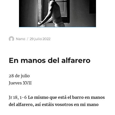
Autor
Publicado
Nano
29 julio 2022
el
En manos del alfarero
28 de julio
Jueves XVII
Jr 18, 1-6
Lo mismo que está el barro en manos
del alfarero, así estáis vosotros en mi mano