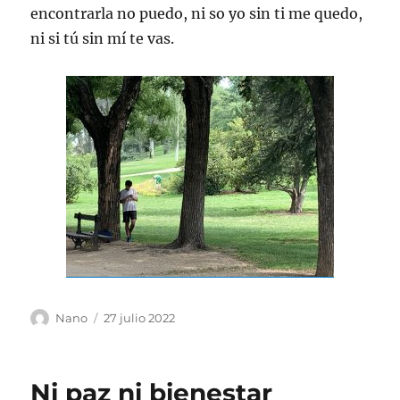
encontrarla no puedo, ni so yo sin ti me quedo,
ni si tú sin mí te vas.
Autor
Publicado
Nano
27 julio 2022
el
Ni paz ni bienestar