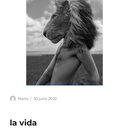
Autor
Publicado
Nano
30 julio 2022
el
la vida