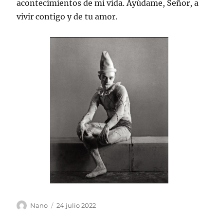
acontecimientos de mi vida. Ayúdame, Señor, a
vivir contigo y de tu amor.
Autor
Publicado
Nano
24 julio 2022
el