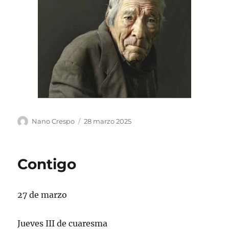
Autor
Publicado
Nano Crespo
28 marzo 2025
el
Contigo
27 de marzo
Jueves III de cuaresma