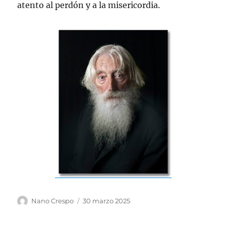
atento al perdón y a la misericordia.
Autor
Publicado
Nano Crespo
30 marzo 2025
el