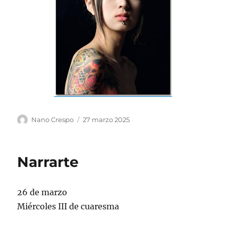
Autor
Publicado
Nano Crespo
27 marzo 2025
el
Narrarte
26 de marzo
Miércoles III de cuaresma