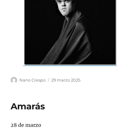
Autor
Publicado
Nano Crespo
29 marzo 2025
el
Amarás
28 de marzo