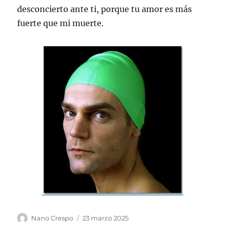
desconcierto ante ti, porque tu amor es más
fuerte que mi muerte.
Autor
Publicado
Nano Crespo
23 marzo 2025