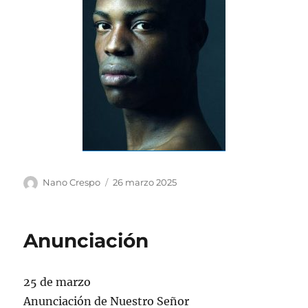
Autor
Publicado
Nano Crespo
26 marzo 2025
el
Anunciación
25 de marzo
Anunciación de Nuestro Señor