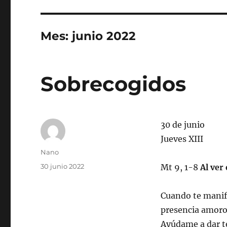
Mes:
junio 2022
Sobrecogidos
30 de junio
Jueves XIII
Autor
Nano
Publicado
30 junio 2022
Mt 9, 1-8
Al ver
el
Cuando te manifi
presencia amoros
Ayúdame a dar te