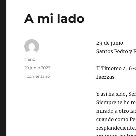
A mi lado
29 de junio
Santos Pedro y 
Autor
Nano
Publicado
29 junio 2022
II Timoteo 4, 6-
el
en
1 comentario
fuerzas
A
mi
Y así ha sido, S
lado
Siempre te he te
mirado a otro la
cuando como Ped
resplandeciente.