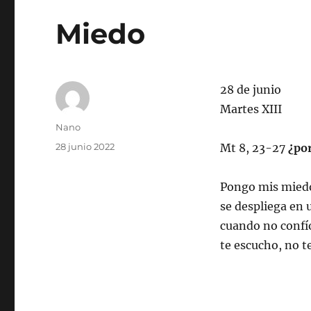
Miedo
28 de junio
Martes XIII
Autor
Nano
Publicado
28 junio 2022
Mt 8, 23-27
¿po
el
Pongo mis miedo
se despliega en
cuando no confío
te escucho, no t