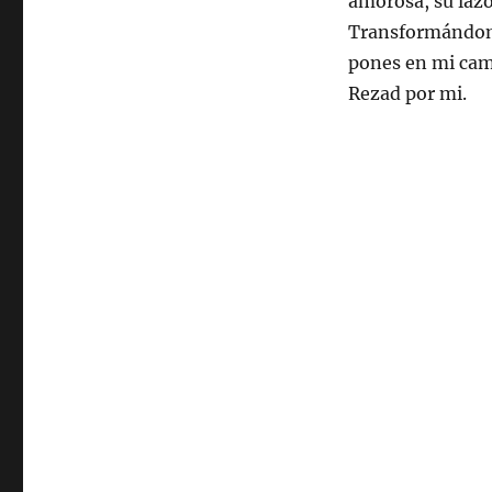
amorosa, su lazo
Transformándome 
pones en mi cam
Rezad por mi.