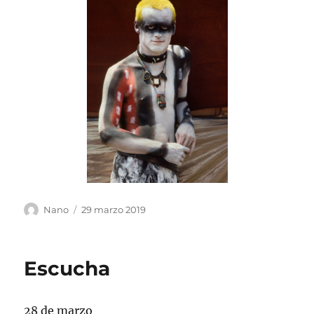
Autor
Publicado
Nano
29 marzo 2019
el
Escucha
28 de marzo