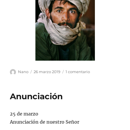
Autor
Publicado
en
Nano
26 marzo 2019
1 comentario
el
Mi
vida
Anunciación
25 de marzo
Anunciación de nuestro Señor