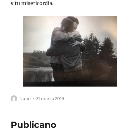
y tu misericordia.
Autor
Publicado
Nano
31 marzo 2019
el
Publicano