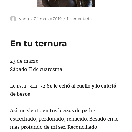
Autor
Publicado
en
Nano
24 marzo 2019
1 comentario
el
Admirable
En tu ternura
23 de marzo
Sábado II de cuaresma
Lc 15, 1-3.11-32 S
e le echó al cuello y lo cubrió
de besos
Así me siento en tus brazos de padre,
estrechado, perdonado, renacido. Besado en lo
más profundo de mi ser. Reconciliado,