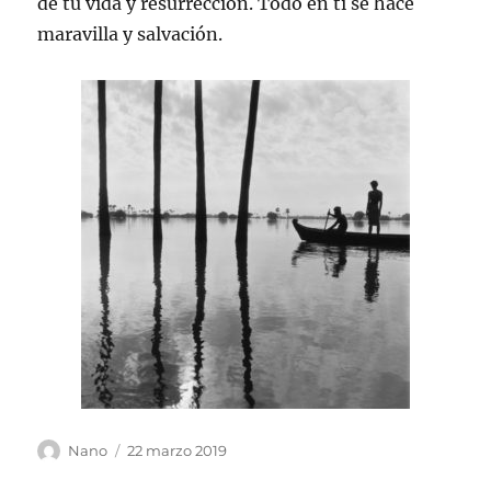
de tu vida y resurrección. Todo en ti se hace
maravilla y salvación.
Autor
Publicado
Nano
22 marzo 2019
el