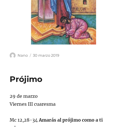
Autor
Publicado
Nano
30 marzo 2019
el
Prójimo
29 de marzo
Viernes III cuaresma
Mc 12,28-34
Amarás al prójimo como a ti