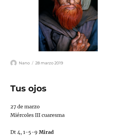
Autor
Publicado
Nano
28 marzo 2019
el
Tus ojos
27 de marzo
Miércoles III cuaresma
Dt 4, 1-5-9
Mirad