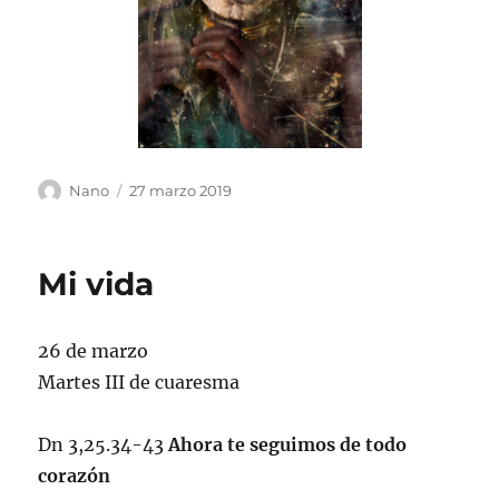
Autor
Publicado
Nano
27 marzo 2019
el
Mi vida
26 de marzo
Martes III de cuaresma
Dn 3,25.34-43
Ahora te seguimos de todo
corazón