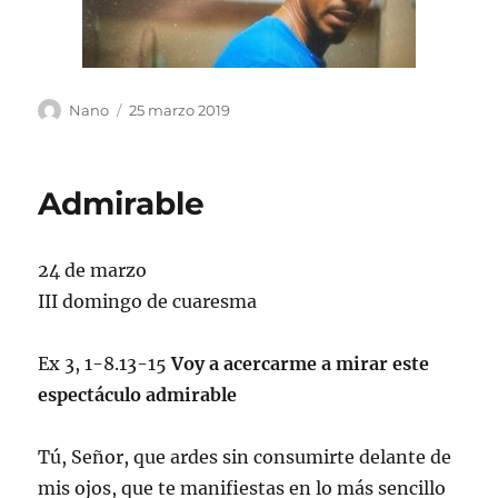
Autor
Publicado
Nano
25 marzo 2019
el
Admirable
24 de marzo
III domingo de cuaresma
Ex 3, 1-8.13-15
Voy a acercarme a mirar este
espectáculo admirable
Tú, Señor, que ardes sin consumirte delante de
mis ojos, que te manifiestas en lo más sencillo