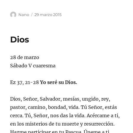
Autor
Publicado
Nano
29 marzo 2015
el
Dios
28 de marzo
Sábado V cuaresma
Ez 37, 21-28
Yo seré su Dios.
Dios, Señor, Salvador, mesías, ungido, rey,
pastor, camino, bondad, vida. Tú Señor, estás
cerca. Tú, Señor, nos das la vida. Acércame a ti,
en los misterios de tu muerte y resurrección.
Hazme participar en tu Pascua. Úneme a ti.