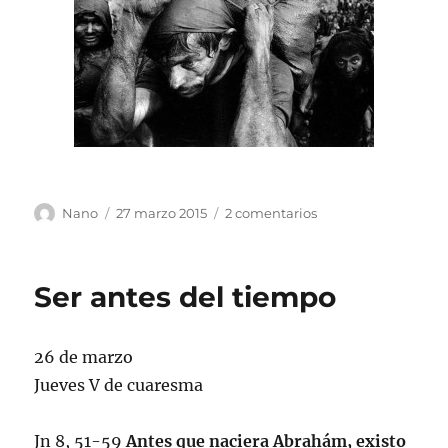
Autor
Publicado
en
Nano
27 marzo 2015
2 comentarios
el
Conmigo
Ser antes del tiempo
26 de marzo
Jueves V de cuaresma
Jn 8, 51-59
Antes que naciera Abrahám, existo