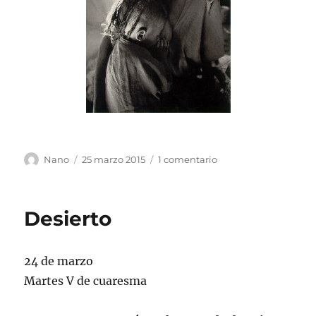
Autor
Publicado
en
Nano
25 marzo 2015
1 comentario
el
Anunciación
Desierto
24 de marzo
Martes V de cuaresma