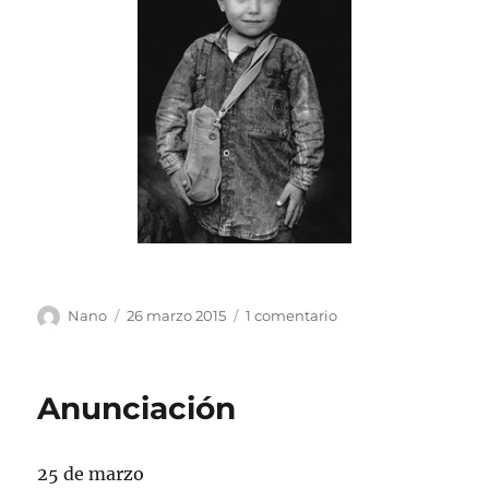
Autor
Publicado
en
Nano
26 marzo 2015
1 comentario
el
Ser
antes
del
Anunciación
tiempo
25 de marzo