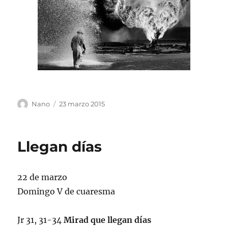
Autor
Publicado
Nano
23 marzo 2015
el
Llegan días
22 de marzo
Domingo V de cuaresma
Jr 31, 31-34
Mirad que llegan días