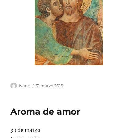
Autor
Publicado
Nano
31 marzo 2015
el
Aroma de amor
30 de marzo