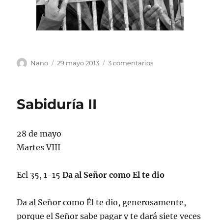
Autor
Publicado
en
Nano
29 mayo 2013
3 comentarios
el
Clamor
del
cautivo
Sabiduría II
28 de mayo
Martes VIII
Ecl 35, 1-15
Da al Señor como El te dio
Da al Señor como Él te dio, generosamente,
porque el Señor sabe pagar y te dará siete veces