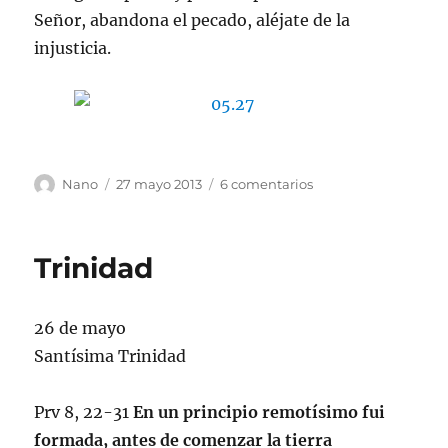
Señor, abandona el pecado, aléjate de la
injusticia.
Autor
Publicado
en
Nano
27 mayo 2013
6 comentarios
el
Sabiduría
I
Trinidad
26 de mayo
Santísima Trinidad
Prv 8, 22-31
En un principio remotísimo fui
formada, antes de comenzar la tierra