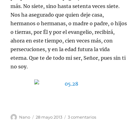
más. No siete, sino hasta setenta veces siete.
Nos ha asegurado que quien deje casa,
hermanos o hermanas, o madre o padre, o hijos
o tierras, por Él y por el evangelio, recibirá,
ahora en este tiempo, cien veces más, con
persecuciones, y en la edad futura la vida
eterna. Que te de todo mi ser, Señor, pues sin ti
no soy.
Autor
Publicado
en
Nano
28 mayo 2013
3 comentarios
el
Sabiduría
II