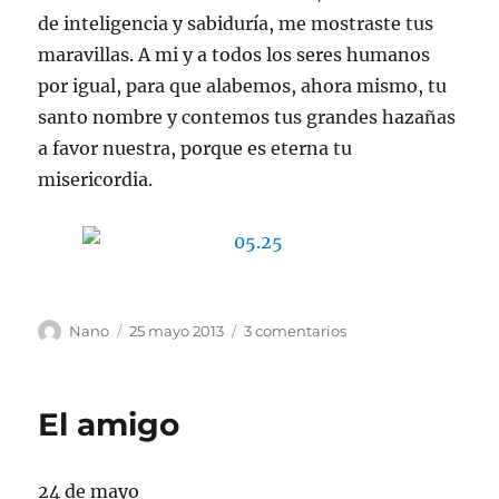
de inteligencia y sabiduría, me mostraste tus
maravillas. A mi y a todos los seres humanos
por igual, para que alabemos, ahora mismo, tu
santo nombre y contemos tus grandes hazañas
a favor nuestra, porque es eterna tu
misericordia.
Autor
Publicado
en
Nano
25 mayo 2013
3 comentarios
el
Ser
para
Ti
El amigo
24 de mayo