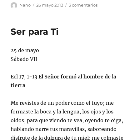
Autor
Publicado
en
Nano
26 mayo 2013
3 comentarios
el
Trinidad
Ser para Ti
25 de mayo
Sábado VII
Ecl 17, 1-13
El Señor formó al hombre de la
tierra
Me revistes de un poder como el tuyo; me
formaste la boca y la lengua, los ojos y los
oídos, para que viendo te vea, oyendo te oiga,
hablando narre tus maravillas, saboreando
disfrute de la dulzura de tu miel; me colmaste