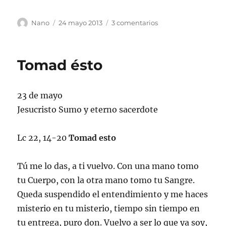
Autor
Publicado
en
Nano
24 mayo 2013
3 comentarios
el
El
amigo
Tomad ésto
23 de mayo
Jesucristo Sumo y eterno sacerdote
Lc 22, 14-20
Tomad esto
Tú me lo das, a ti vuelvo. Con una mano tomo
tu Cuerpo, con la otra mano tomo tu Sangre.
Queda suspendido el entendimiento y me haces
misterio en tu misterio, tiempo sin tiempo en
tu entrega, puro don. Vuelvo a ser lo que ya soy,