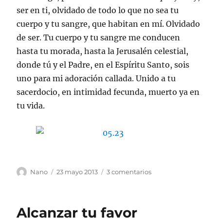
ser en ti, olvidado de todo lo que no sea tu
cuerpo y tu sangre, que habitan en mí. Olvidado
de ser. Tu cuerpo y tu sangre me conducen
hasta tu morada, hasta la Jerusalén celestial,
donde tú y el Padre, en el Espíritu Santo, sois
uno para mi adoración callada. Unido a tu
sacerdocio, en intimidad fecunda, muerto ya en
tu vida.
Autor
Publicado
en
Nano
23 mayo 2013
3 comentarios
el
Tomad
ésto
Alcanzar tu favor