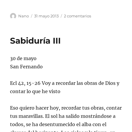
Autor
Publicado
en
Nano
31 mayo 2013
2 comentarios
el
Visitación
Sabiduría III
30 de mayo
San Fernando
Ecl 42, 15-26 Voy a recordar las obras de Dios y
contar lo que he visto
Eso quiero hacer hoy, recordar tus obras, contar
tus maravillas. El sol ha salido mostrándose a
todos, se ha desentumecido el alba con el