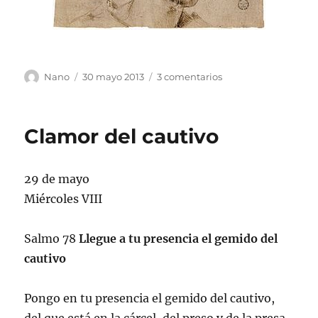
Autor
Publicado
en
Nano
30 mayo 2013
3 comentarios
el
Sabiduría
III
Clamor del cautivo
29 de mayo
Miércoles VIII
Salmo 78
Llegue a tu presencia el gemido del
cautivo
Pongo en tu presencia el gemido del cautivo,
del que está en la cárcel, del preso y de la presa