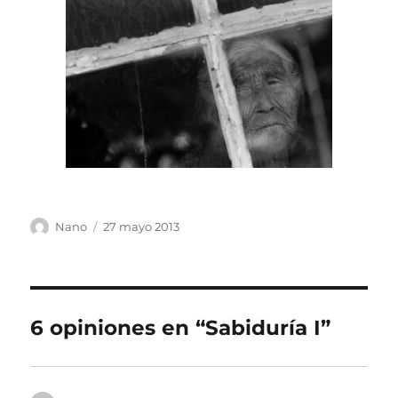
Autor
Publicado
Nano
27 mayo 2013
el
6 opiniones en “Sabiduría I”