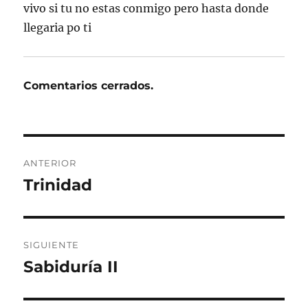
vivo si tu no estas conmigo pero hasta donde
llegaria po ti
Comentarios cerrados.
Navegación
ANTERIOR
de
Trinidad
Entrada
anterior:
entradas
SIGUIENTE
Sabiduría II
Entrada
siguiente: