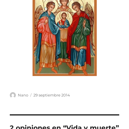
Autor
Publicado
Nano
29 septiembre 2014
el
2 opiniones en “Vida y muerte”