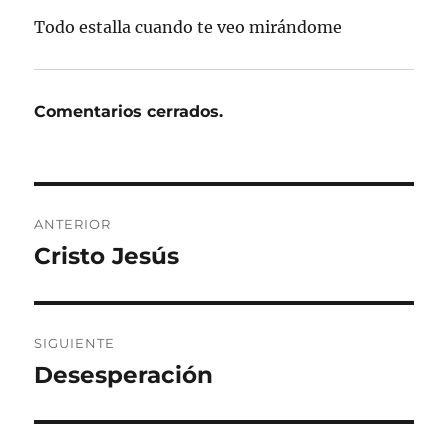
Todo estalla cuando te veo mirándome
Comentarios cerrados.
Navegación
ANTERIOR
de
Cristo Jesús
Entrada
anterior:
entradas
SIGUIENTE
Desesperación
Entrada
siguiente: