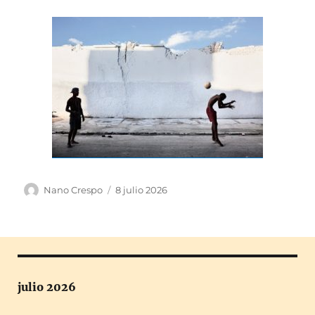
Autor
Publicado
Nano Crespo
8 julio 2026
el
julio 2026