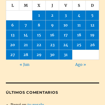
L
M
X
J
V
S
D
1
2
3
4
5
6
7
8
9
10
11
12
13
14
15
16
17
18
19
20
21
22
23
24
25
26
27
28
29
30
31
« Jun
Ago »
ÚLTIMOS COMENTARIOS
Paqui
en
tu regalo