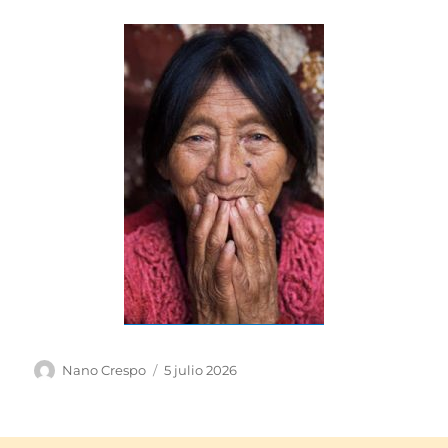
Autor
Publicado
Nano Crespo
5 julio 2026
el