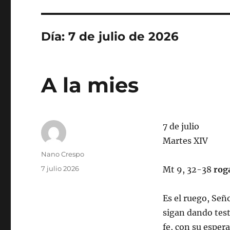
Día:
7 de julio de 2026
A la mies
7 de julio
Martes XIV
Autor
Nano Crespo
Publicado
7 julio 2026
Mt 9, 32-38
rog
el
Es el ruego, Señ
sigan dando test
fe, con su espera