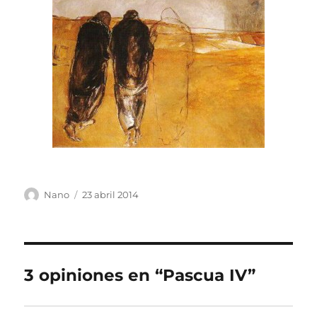
Autor
Publicado
Nano
23 abril 2014
el
3 opiniones en “Pascua IV”