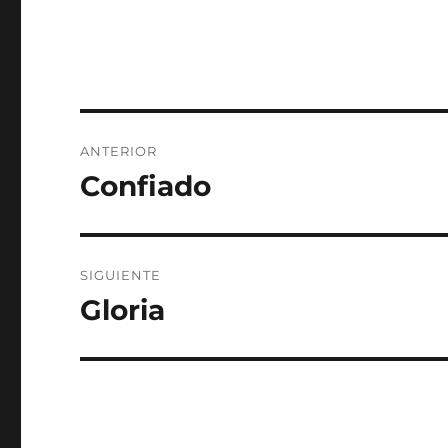
Navegación
ANTERIOR
de
Confiado
Entrada
anterior:
entradas
SIGUIENTE
Gloria
Entrada
siguiente: