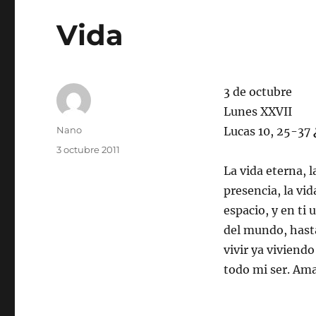
Vida
3 de octubre
Lunes XXVII
Autor
Nano
Lucas 10, 25-37
Publicado
3 octubre 2011
el
La vida eterna, l
presencia, la vid
espacio, y en ti 
del mundo, hast
vivir ya viviendo
todo mi ser. Am