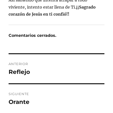
viviente, intento estar llena de Ti.
¡¡Sagrado
corazón de Jesús en ti confió!!
Comentarios cerrados.
Navegación
ANTERIOR
de
Reflejo
Entrada
anterior:
entradas
SIGUIENTE
Orante
Entrada
siguiente: