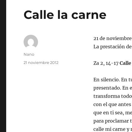
Calle la carne
21 de noviembre
La prestación de
Autor
Nano
Publicado
21 noviembre 2012
Za 2, 14-17
Calle
el
En silencio. En t
presentado. En e
transforma todo. 
con el que antes
que en ti sea, m
para proclamar t
calle mi carne y