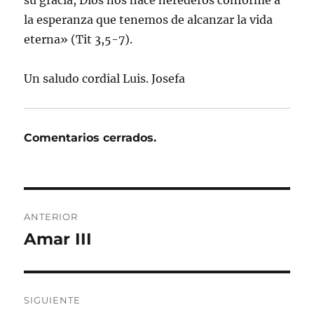
la esperanza que tenemos de alcanzar la vida
eterna» (Tit 3,5-7).
Un saludo cordial Luis. Josefa
Comentarios cerrados.
Navegación
ANTERIOR
de
Amar III
Entrada
anterior:
entradas
SIGUIENTE