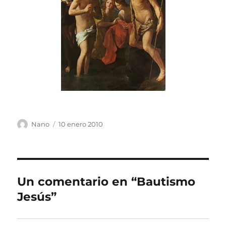
Autor
Publicado
Nano
10 enero 2010
el
Un comentario en “Bautismo
Jesús”