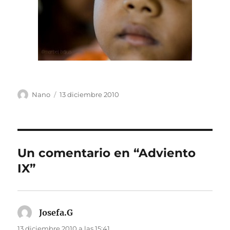
Autor
Publicado
Nano
13 diciembre 2010
el
Un comentario en “Adviento
IX”
Josefa.G
dice:
13 diciembre 2010 a las 15:41