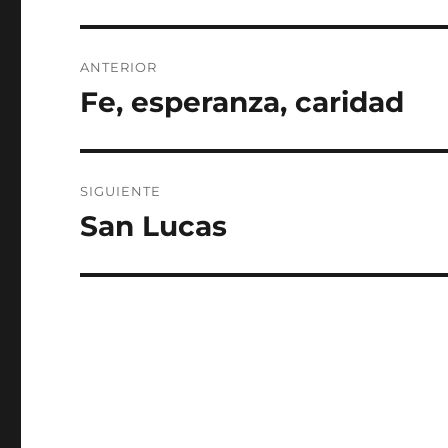
Navegación
ANTERIOR
de
Fe, esperanza, caridad
Entrada
anterior:
entradas
SIGUIENTE
San Lucas
Entrada
siguiente: