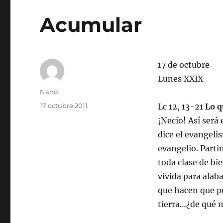
Acumular
17 de octubre
Lunes XXIX
Autor
Nano
Publicado
17 octubre 2011
Lc 12, 13-21
Lo q
el
¡Necio! Así será 
dice el evangeli
evangelio. Parti
toda clase de bi
vivida para alaba
que hacen que pe
tierra…¿de qué m