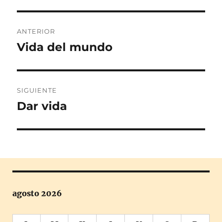
Navegación
ANTERIOR
de
Vida del mundo
Entrada
anterior:
entradas
SIGUIENTE
Dar vida
Entrada
siguiente:
agosto 2026