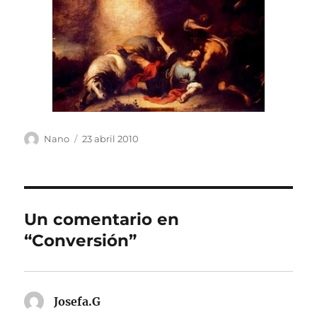
Autor
Publicado
Nano
23 abril 2010
el
Un comentario en
“Conversión”
Josefa.G
dice: