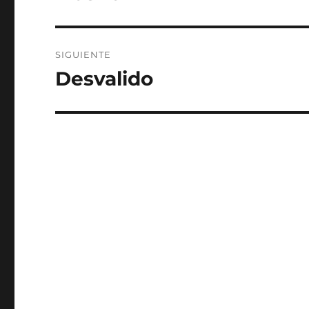
anterior:
entradas
SIGUIENTE
Desvalido
Entrada
siguiente: