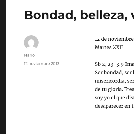
Bondad, belleza,
12 de noviembre
Martes XXII
Autor
Nano
Publicado
12 noviembre 2013
Sb 2, 23-3,9
Ima
el
Ser bondad, ser 
misericordia, se
de tu gloria. Ere
soy yo el que di
desaparecer en tu