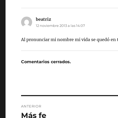
beatriz
dice:
12 noviembre 2013 a las 14:07
Al pronunciar mi nombre mi vida se quedó en
Comentarios cerrados.
Navegación
ANTERIOR
de
Más fe
Entrada