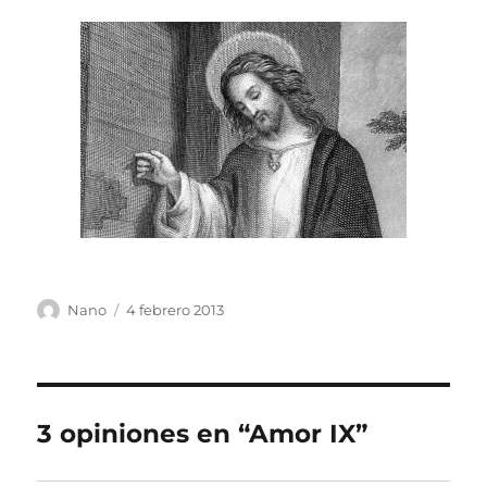
Autor
Publicado
Nano
4 febrero 2013
el
3 opiniones en “Amor IX”