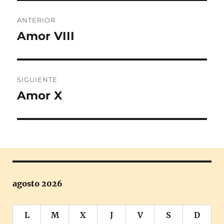
Navegación
ANTERIOR
de
Amor VIII
Entrada
anterior:
entradas
SIGUIENTE
Amor X
Entrada
siguiente:
agosto 2026
L
M
X
J
V
S
D