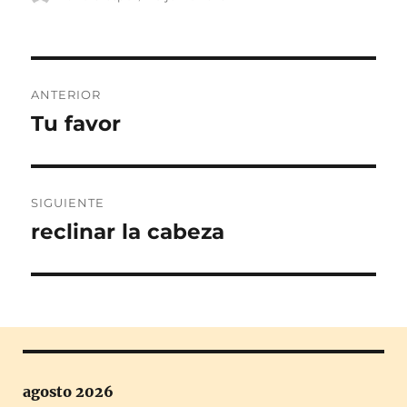
el
Navegación
ANTERIOR
de
Tu favor
Entrada
anterior:
entradas
SIGUIENTE
reclinar la cabeza
Entrada
siguiente:
agosto 2026