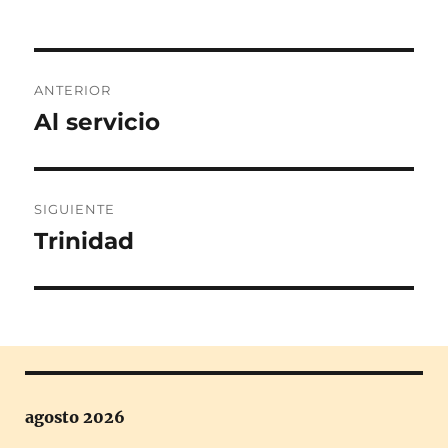
el
Navegación
ANTERIOR
de
Al servicio
Entrada
anterior:
entradas
SIGUIENTE
Trinidad
Entrada
siguiente:
agosto 2026