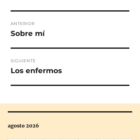
Navegación
ANTERIOR
de
Sobre mí
Entrada
anterior:
entradas
SIGUIENTE
Los enfermos
Entrada
siguiente:
agosto 2026