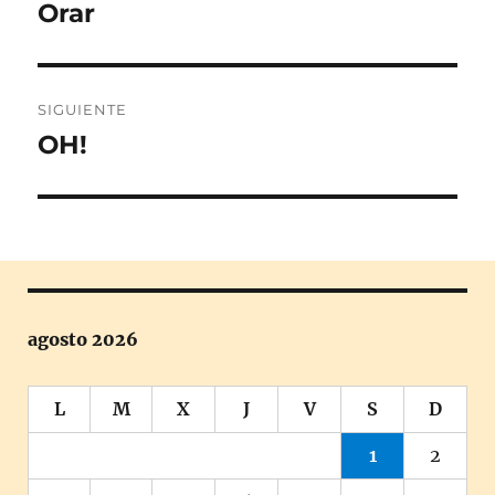
de
Orar
Entrada
anterior:
entradas
SIGUIENTE
OH!
Entrada
siguiente:
agosto 2026
L
M
X
J
V
S
D
1
2