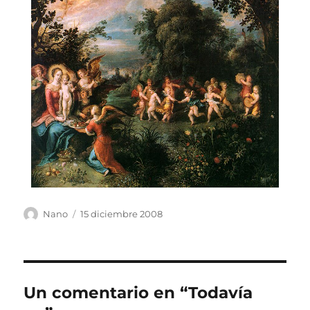
Autor
Publicado
Nano
15 diciembre 2008
el
Un comentario en “Todavía