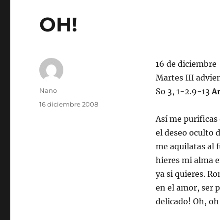
OH!
16 de diciembre
Martes III advie
Autor
Nano
So 3, 1-2.9-13
Ar
Publicado
16 diciembre 2008
el
Así me purificas
el deseo oculto 
me aquilatas al
hieres mi alma e
ya si quieres. R
en el amor, ser 
delicado! Oh, oh