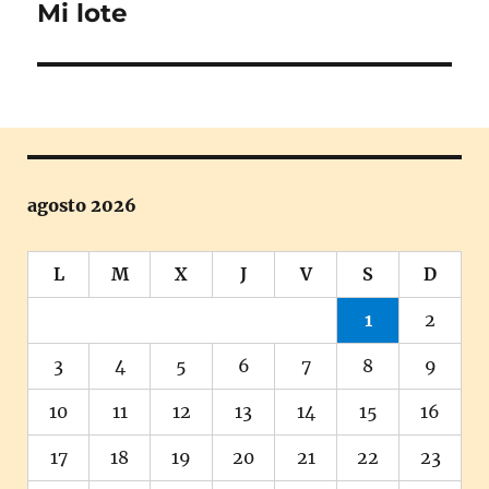
Mi lote
Entrada
siguiente:
agosto 2026
L
M
X
J
V
S
D
1
2
3
4
5
6
7
8
9
10
11
12
13
14
15
16
17
18
19
20
21
22
23