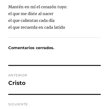
Mantén en mí el corazón tuyo:
el que me diste al nacer
el que calientas cada día
el que recuerda en cada latido
Comentarios cerrados.
Navegación
ANTERIOR
de
Cristo
Entrada
anterior:
entradas
SIGUIENTE