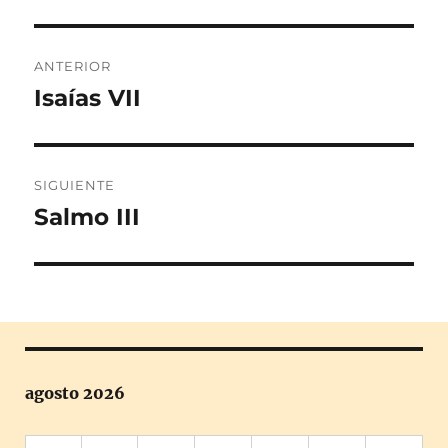
Navegación
ANTERIOR
de
Isaías VII
Entrada
anterior:
entradas
SIGUIENTE
Salmo III
Entrada
siguiente:
agosto 2026