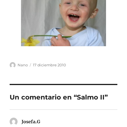
Autor
Publicado
Nano
17 diciembre 2010
el
Un comentario en “Salmo II”
Josefa.G
dice: