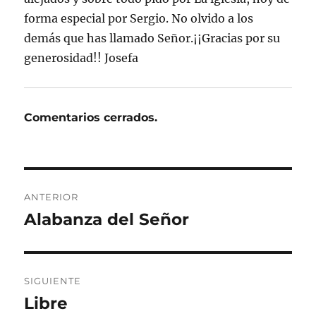
forma especial por Sergio. No olvido a los
demás que has llamado Señor.¡¡Gracias por su
generosidad!! Josefa
Comentarios cerrados.
Navegación
ANTERIOR
de
Alabanza del Señor
Entrada
anterior:
entradas
SIGUIENTE
Libre
Entrada