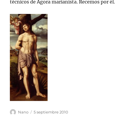
técnicos de Agora marianista. Recemos por él.
Autor
Publicado
Nano
5 septiembre 2010
el