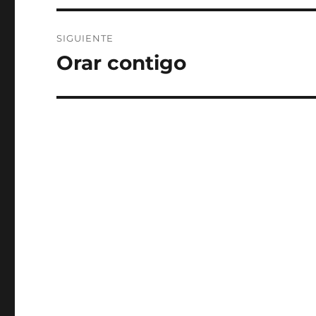
SIGUIENTE
Orar contigo
Entrada
siguiente: