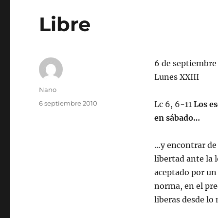
Libre
6 de septiembre
Lunes XXIII
Autor
Nano
Publicado
6 septiembre 2010
Lc 6, 6-11
Los es
el
en sábado…
…y encontrar de
libertad ante la
aceptado por un
norma, en el pre
liberas desde lo