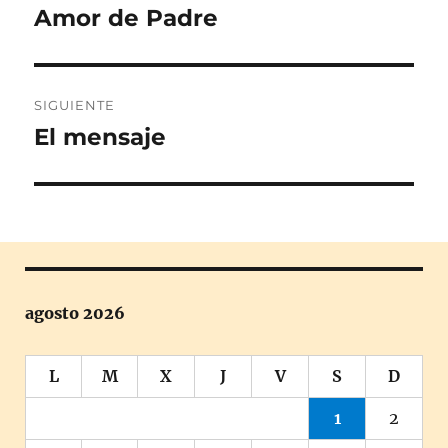
de
Amor de Padre
Entrada
anterior:
entradas
SIGUIENTE
El mensaje
Entrada
siguiente:
agosto 2026
L
M
X
J
V
S
D
1
2