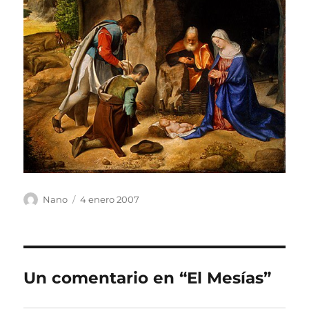
Autor
Publicado
Nano
4 enero 2007
el
Un comentario en “El Mesías”