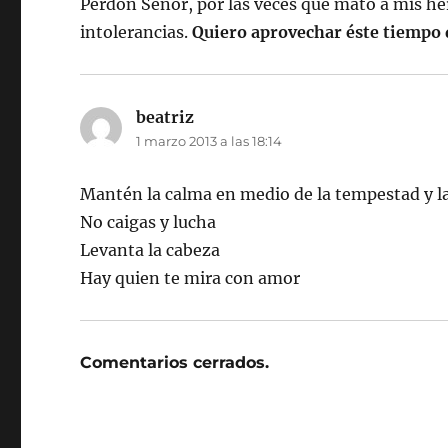
Perdón Señor, por las veces que mato a mis herm
intolerancias.
Quiero aprovechar éste tiempo d
beatriz
dice:
1 marzo 2013 a las 18:14
Mantén la calma en medio de la tempestad y 
No caigas y lucha
Levanta la cabeza
Hay quien te mira con amor
Comentarios cerrados.