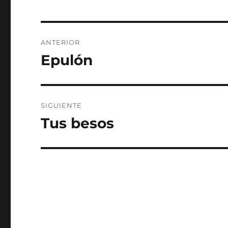
Navegación
ANTERIOR
de
Epulón
Entrada
anterior:
entradas
SIGUIENTE
Tus besos
Entrada
siguiente: