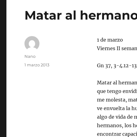
Matar al herman
1 de marzo
Viernes II sema
Autor
Nano
Publicado
1 marzo 2013
Gn 37, 3-4.12-1
el
Matar al hermano
que tengo envidi
me molesta, mata
ve envuelta la h
algo de vida de 
hermanos, los h
encontrar capac