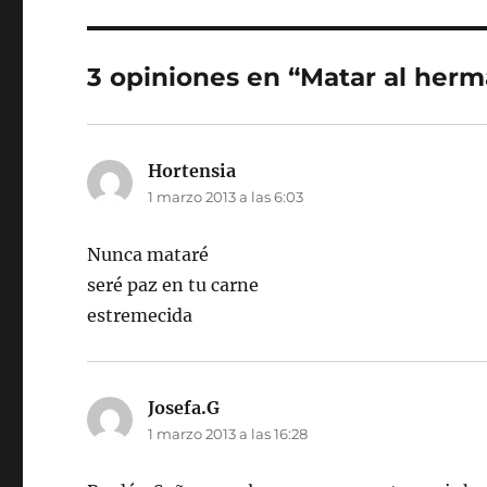
3 opiniones en “Matar al her
Hortensia
dice:
1 marzo 2013 a las 6:03
Nunca mataré
seré paz en tu carne
estremecida
Josefa.G
dice:
1 marzo 2013 a las 16:28