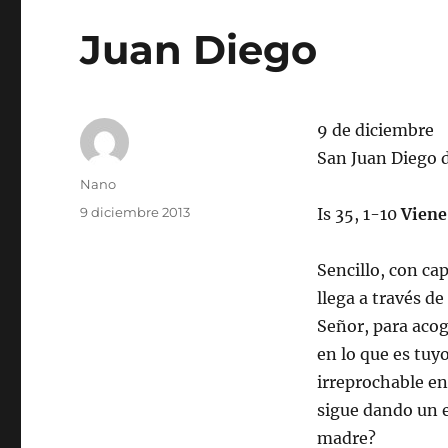
Juan Diego
9 de diciembre
San Juan Diego 
Autor
Nano
Publicado
9 diciembre 2013
Is 35, 1-10
Viene
el
Sencillo, con ca
llega a través de
Señor, para acog
en lo que es tuy
irreprochable en
sigue dando un e
madre?