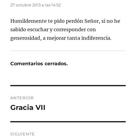
27 octubre 2013 a las 14:52
Humildemente te pido perdón Señor, si no he
sabido escuchar y corresponder con
generosidad, a mejorar tanta indiferencia.
Comentarios cerrados.
Navegación
ANTERIOR
de
Gracia VII
Entrada
anterior:
entradas
SIGUIENTE