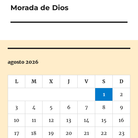
Morada de Dios
Entrada
siguiente:
agosto 2026
L
M
X
J
V
S
D
1
2
3
4
5
6
7
8
9
10
11
12
13
14
15
16
17
18
19
20
21
22
23