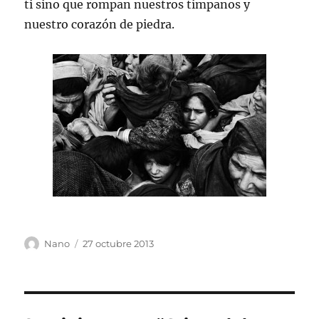
ti sino que rompan nuestros tímpanos y
nuestro corazón de piedra.
Autor
Publicado
Nano
27 octubre 2013
el