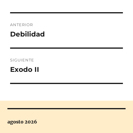
Navegación
ANTERIOR
de
Debilidad
Entrada
anterior:
entradas
SIGUIENTE
Exodo II
Entrada
siguiente:
agosto 2026