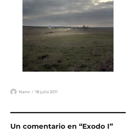
Autor
Publicado
Nano
18 julio 2011
el
Un comentario en “Exodo I”