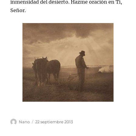
inmensidad del desierto. Hazme oración en Ti,
Señor.
Autor
Publicado
Nano
22 septiembre 2013
el