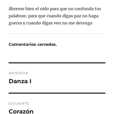
Ábreme bien el oido para que no confunda tus
palabras: para que cuando digas paz no haga
guerra y cuando digas ven no me detenga
Comentarios cerrados.
Navegación
ANTERIOR
de
Danza I
Entrada
anterior:
entradas
SIGUIENTE
Corazón
Entrada