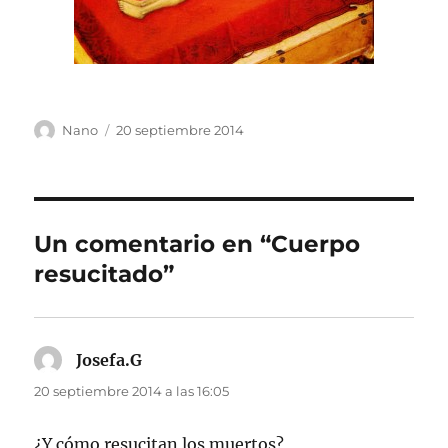
Autor
Publicado
Nano
20 septiembre 2014
el
Un comentario en “Cuerpo
resucitado”
Josefa.G
dice:
20 septiembre 2014 a las 16:05
¿Y cómo resucitan los muertos?