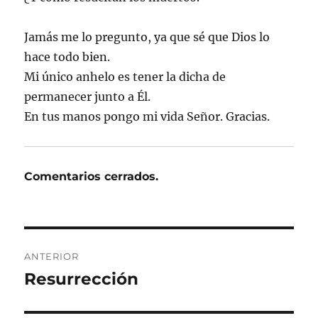
Jamás me lo pregunto, ya que sé que Dios lo
hace todo bien.
Mi único anhelo es tener la dicha de
permanecer junto a Él.
En tus manos pongo mi vida Señor. Gracias.
Comentarios cerrados.
Navegación
ANTERIOR
de
Resurrección
Entrada
anterior:
entradas