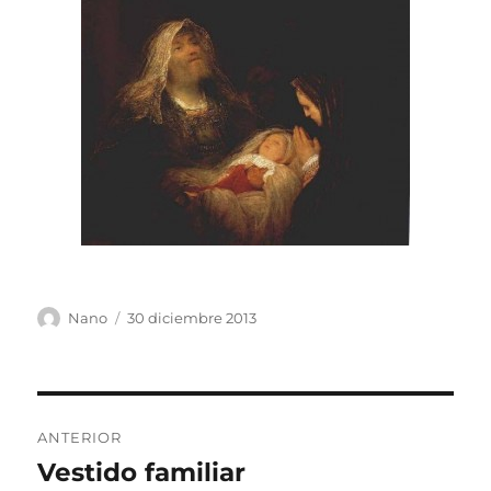
Autor
Publicado
Nano
30 diciembre 2013
el
Navegación
ANTERIOR
de
Vestido familiar
Entrada